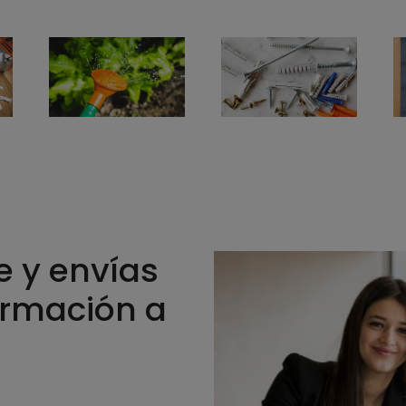
e y envías
ormación a
?