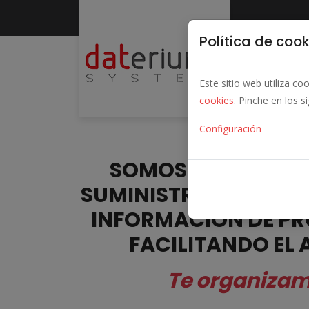
Política de cook
Este sitio web utiliza c
cookies
. Pinche en los s
Configuración
SOMOS UNA BASE DE
SUMINISTRO Y ACOND
INFORMACION DE PR
FACILITANDO EL 
Te organizamo