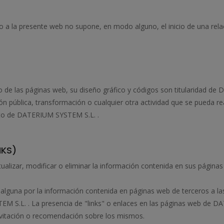
so a la presente web no supone, en modo alguno, el inicio de una r
o de las páginas web, su diseño gráfico y códigos son titularidad d
ón pública, transformación o cualquier otra actividad que se pueda r
rito de DATERIUM SYSTEM S.L. .
NKS)
lizar, modificar o eliminar la información contenida en sus páginas w
una por la información contenida en páginas web de terceros a las
M S.L. . La presencia de "links" o enlaces en las páginas web de 
nvitación o recomendación sobre los mismos.