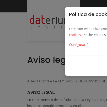
Política de cook
Este sitio web utiliza c
cookies
. Pinche en los s
Configuración
Aviso legal
ADAPTACIÓN A LA LEY 34/2002 DE SERVICIOS D
AVISO LEGAL.
En cumplimiento del artículo 10 de la Ley 34/2002, 
los datos identificativos de la entidad: