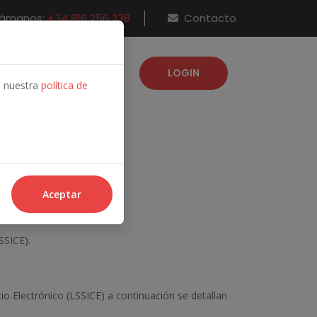
lámanos:
+34 916 256 238
Contacto
LOGIN
IAS
SOLICITUD ALTA
e nuestra
política de
Aceptar
SICE).
io Electrónico (LSSICE) a continuación se detallan