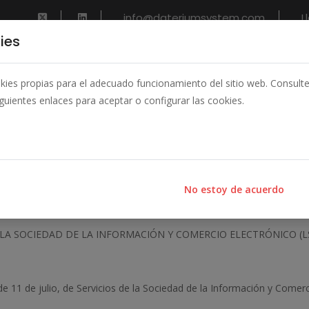
info@dateriumsystem.com
L
ies
INICIO
QUIENES SOMOS
SOLUCIONES
NOTIC
ookies propias para el adecuado funcionamiento del sitio web. Consult
iguientes enlaces para aceptar o configurar las cookies.
No estoy de acuerdo
E LA SOCIEDAD DE LA INFORMACIÓN Y COMERCIO ELECTRÓNICO (LS
de 11 de julio, de Servicios de la Sociedad de la Información y Comerc